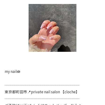
my nail🪷
┈┈┈┈┈┈┈┈┈┈┈┈┈┈┈┈┈┈┈┈
東京都町田市📍private nail salon 【cloche】
┈┈┈┈┈┈┈┈┈┈┈┈┈┈┈┈┈┈┈┈