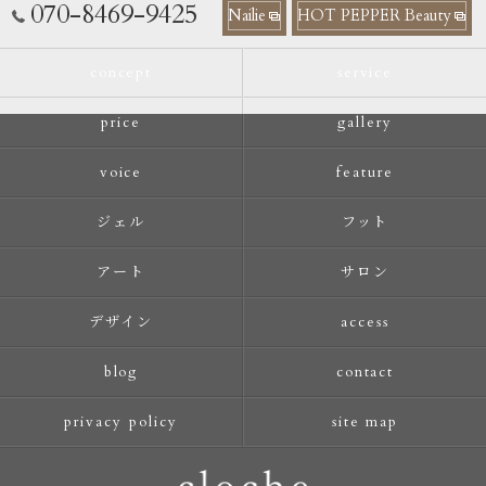
070-8469-9425
Nailie
HOT PEPPER Beauty
concept
service
price
gallery
voice
feature
ジェル
フット
アート
サロン
デザイン
access
blog
contact
privacy policy
site map