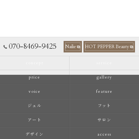
070-8469-9425
Nailie
HOT PEPPER Beauty
concept
service
price
gallery
voice
feature
ジェル
フット
アート
サロン
デザイン
access