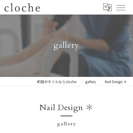
gallery
町田のネイルならcloche
gallery
Nail Design ＊
Nail Design ＊
gallery