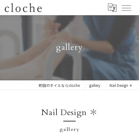
gallery
町田のネイルならcloche
gallery
Nail Design ＊
Nail Design ＊
gallery