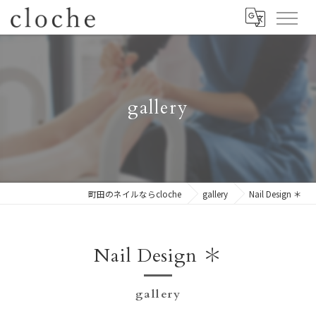
gallery
町田のネイルならcloche
gallery
Nail Design ＊
Nail Design ＊
gallery