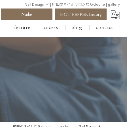
Nail Design ＊ | 町田のネイルサロンならcloche | gallery
Nailie
HOT PEPPER Beauty
e
feature
access
blog
contact
ジェル
フット
アート
サロン
デザイン
町田のネイルならcloche
gallery
Nail Design ＊