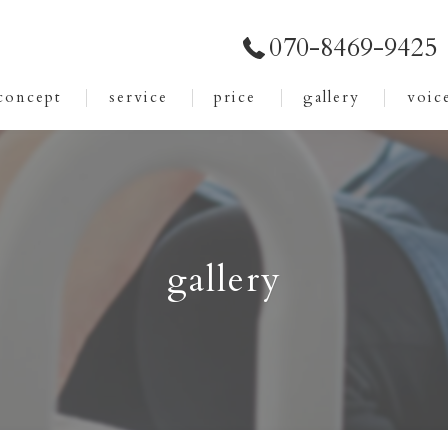
070-8469-9425
concept
service
price
gallery
voic
gallery