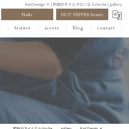
Nail Design ＊ | 町田のネイルサロンならcloche | gallery
Nailie
HOT PEPPER Beauty
e
feature
access
blog
contact
ジェル
フット
アート
サロン
デザイン
町田のネイルならcloche
gallery
Nail Design ＊