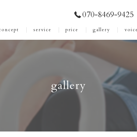
070-8469-9425
concept
service
price
gallery
voic
gallery